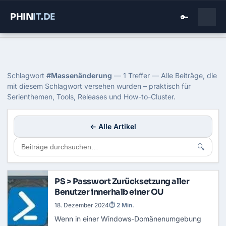
PHIN
IT
.DE
🔑
Home
›
Blog
›
Massenaenderung
Tag: Massenänderung
Schlagwort
#Massenänderung
— 1 Treffer — Alle Beiträge, die
mit diesem Schlagwort versehen wurden – praktisch für
Serienthemen, Tools, Releases und How-to-Cluster.
← Alle Artikel
🔍
PS > Passwort Zurücksetzung aller
Benutzer innerhalb einer OU
18. Dezember 2024
⏱ 2 Min.
Wenn in einer Windows-Domänenumgebung