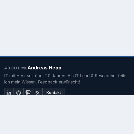
Andreas Hepp
ABOUT ME
IT mit Herz seit über 20 Jahren. Als IT Lead & Researcher teile
ich mein Wissen. Feedback erwünscht!
Kontakt
THEMEN
Linux
PowerShell
Microsoft 365