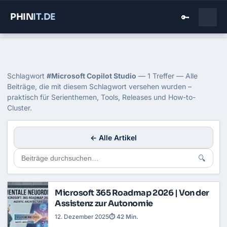
PHIN
IT
.DE
🔑
Home
›
Blog
›
Microsoft Copilot Studio
Tag: Microsoft Copilot Studio
Schlagwort
#Microsoft Copilot Studio
— 1 Treffer — Alle
Beiträge, die mit diesem Schlagwort versehen wurden –
praktisch für Serienthemen, Tools, Releases und How-to-
Cluster.
← Alle Artikel
🔍
Microsoft 365 Roadmap 2026 | Von der
Assistenz zur Autonomie
12. Dezember 2025
⏱ 42 Min.