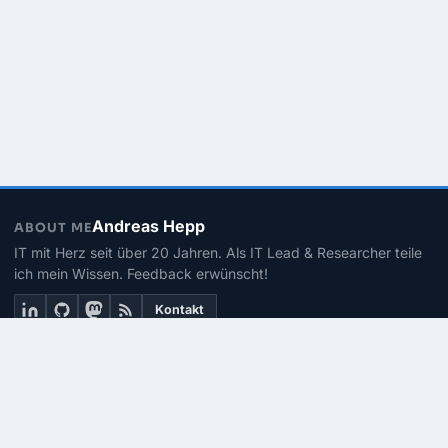
Andreas Hepp
ABOUT ME
IT mit Herz seit über 20 Jahren. Als IT Lead & Researcher teile
ich mein Wissen. Feedback erwünscht!
Kontakt
THEMEN
Linux
PowerShell
Microsoft 365