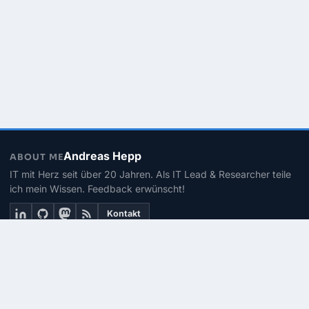
Andreas Hepp
ABOUT ME
IT mit Herz seit über 20 Jahren. Als IT Lead & Researcher teile
ich mein Wissen. Feedback erwünscht!
Kontakt
THEMEN
Linux
PowerShell
Microsoft 365