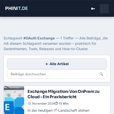
PHIN
IT
.DE
🔑
Home
›
Blog
›
Oauth Exchange
Tag: OAuth Exchange
Schlagwort
#OAuth Exchange
— 1 Treffer — Alle Beiträge, die
mit diesem Schlagwort versehen wurden – praktisch für
Serienthemen, Tools, Releases und How-to-Cluster.
← Alle Artikel
🔍
Exchange Migration: Von OnPrem zu
Cloud - Ein Praxisbericht
13. November 2024
⏱ 13 Min.
In der heutigen IT-Landschaft stehen