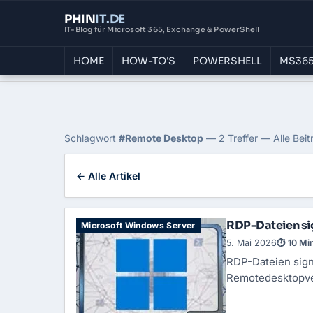
PHIN
IT
.DE
IT-Blog für Microsoft 365, Exchange & PowerShell
HOME
HOW-TO'S
POWERSHELL
MS365
Home
›
Blog
›
Remote Desktop
Tag: Remote Desktop
Schlagwort
#Remote Desktop
— 2 Treffer — Alle Beit
← Alle Artikel
RDP-Dateien si
Microsoft Windows Server
5. Mai 2026
⏱ 10 Mi
RDP-Dateien sign
Remotedesktopver