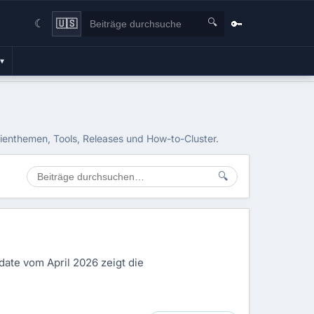
🔍
🔑
🇺🇸
☾
▾
rienthemen, Tools, Releases und How-to-Cluster.
🔍
ate vom April 2026 zeigt die