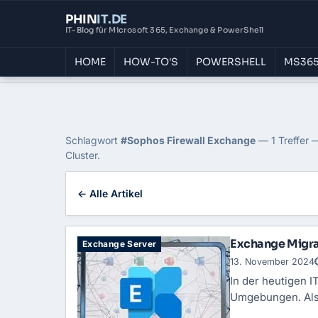
PHIN
IT
.DE
IT-Blog für Microsoft 365, Exchange & PowerShell
HOME
HOW-TO'S
POWERSHELL
MS365
Home
›
Blog
›
Sophos Firewall Exchange
Tag: Sophos Firewall 
Schlagwort
#Sophos Firewall Exchange
— 1 Treffer —
Cluster.
← Alle Artikel
Exchange Migrat
Exchange Server
13. November 2024
In der heutigen 
Umgebungen. Als 