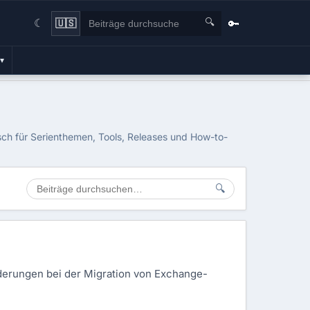
🔍
🔑
🇺🇸
☾
▾
sch für Serienthemen, Tools, Releases und How-to-
🔍
derungen bei der Migration von Exchange-