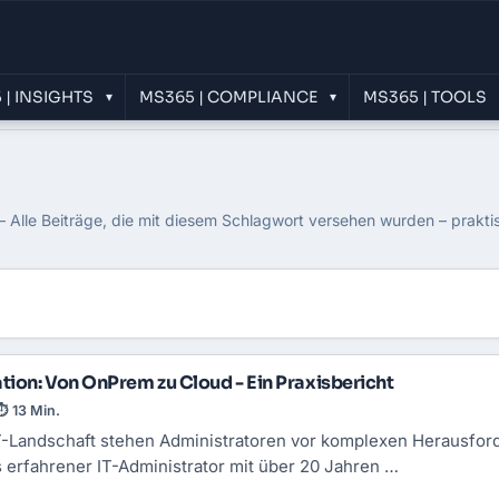
 | INSIGHTS
MS365 | COMPLIANCE
MS365 | TOOLS
▾
▾
Exchange
 Alle Beiträge, die mit diesem Schlagwort versehen wurden – prakti
ion: Von OnPrem zu Cloud - Ein Praxisbericht
⏱ 13 Min.
IT-Landschaft stehen Administratoren vor komplexen Herausfor
erfahrener IT-Administrator mit über 20 Jahren …