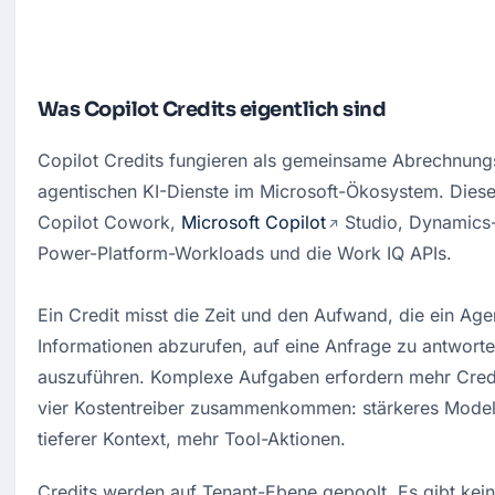
Was Copilot Credits eigentlich sind
Copilot Credits fungieren als gemeinsame Abrechnungs
agentischen KI-Dienste im Microsoft-Ökosystem. Dieselbe
Copilot Cowork, 
Microsoft Copilot
 Studio, Dynamics
Power-Platform-Workloads und die Work IQ APIs.

Ein Credit misst 
die Zeit und 
den Aufwand, die 
ein Age
Informationen abzurufen, 
auf eine Anfrage 
zu antworte
auszuführen. Komplexe 
Aufgaben erfordern 
mehr Credi
vier 
Kostentreiber 
zusammenkommen: stärkeres 
Modell
tieferer 
Kontext, mehr 
Tool-Aktionen.
Credits werden auf Tenant-Ebene gepoolt. Es gibt kein