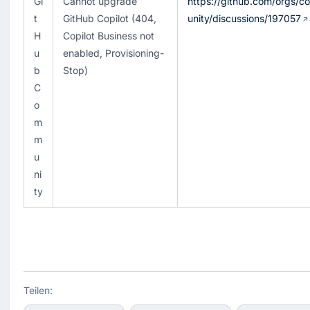
Gi
Cannot upgrade 
https://github.com/orgs/
t
GitHub Copilot (404, 
unity/discussions/197057
H
Copilot Business not 
u
enabled, Provisioning-
b 
Stop)
C
o
m
m
u
ni
ty
Teilen: