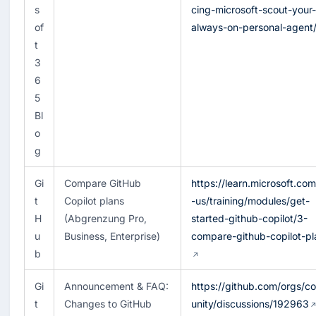
s
cing-microsoft-scout-your-
of
always-on-personal-agent
t 
3
6
5 
Bl
o
g
Gi
Compare GitHub 
https://learn.microsoft.co
t
Copilot plans 
-us/training/modules/get-
H
(Abgrenzung Pro, 
started-github-copilot/3-
u
Business, Enterprise)
compare-github-copilot-pl
b
Gi
Announcement & FAQ: 
https://github.com/orgs/
t
Changes to GitHub 
unity/discussions/192963