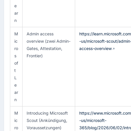
e
ar
n
M
Admin access 
https://learn.microsoft.co
ic
overview (zwei Admin-
-us/microsoft-scout/admin
ro
Gates, Attestation, 
access-overview
s
Frontier)
of
t 
L
e
ar
n
M
Introducing Microsoft 
https://www.microsoft.com
ic
Scout (Ankündigung, 
-us/microsoft-
ro
Voraussetzungen)
365/blog/2026/06/02/intr