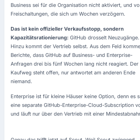
Business sei für die 
Freischaltungen, die sich um Wochen 
verzögern. 
Das ist kein offizieller 
Verkaufsstopp, sondern 
Kapazitätsrationierung:
 GitHub drosselt 
Neuzugänge. 
Hinzu kommt der Vertrieb 
selbst. Aus dem Feld komme
Berichte, 
dass GitHub auf Business- und 
Enterprise-
Anfragen drei bis fünf 
Wochen lang nicht reagiert. Der 
Kaufweg 
steht offen, nur antwortet am anderen 
Ende 
niemand. 
Enterprise ist für kleine 
Häuser keine Option, denn es se
eine 
separate GitHub-Enterprise-Cloud-Subscri
ption vo
und läuft nur über den 
Vertrieb mit einer Mindestabna
Genau das trifft jetzt auf Scout. Weil Scout zwingend 