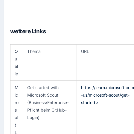
weitere Links
Q
Thema
URL
u
el
le
M
Get started with 
https://learn.microsoft.co
ic
Microsoft Scout 
-us/microsoft-scout/get-
ro
(Business/Enterprise-
started
s
Pflicht beim GitHub-
of
Login)
t 
L