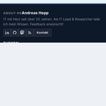
Andreas Hepp
ABOUT ME
IT mit Herz seit über 20 Jahren. Als IT Lead & Researcher teile
ich mein Wissen. Feedback erwünscht!
Kontakt
THEMEN
Linux
PowerShell
Microsoft 365
SEITEN
Über mich
Kontakt
RSS-Feed
© 2026 | PhinIT.DE – Powered by 365CMS.DE