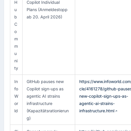
H
Copilot Individual 
u
Plans (Anmeldestopp 
b 
ab 20. April 2026)
C
o
m
m
u
ni
ty
In
GitHub pauses new 
https://www.infoworld.com/
fo
Copilot sign-ups as 
cle/4161278/github-pause
W
agentic AI strains 
new-copilot-sign-ups-as-
or
infrastructure 
agentic-ai-strains-
ld
(Kapazitätsrationierun
infrastructure.html
g)