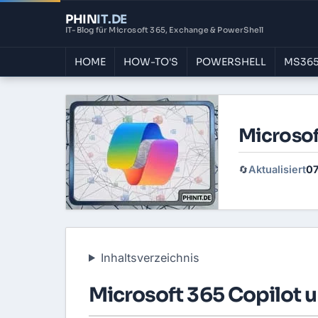
PHIN
IT
.DE
IT-Blog für Microsoft 365, Exchange & PowerShell
HOME
HOW-TO'S
POWERSHELL
MS365
Microsof
Aktualisiert
07
🔄
Inhaltsverzeichnis
Microsoft 365 Copilot 