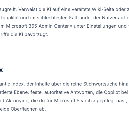
ugreift. Verweist die KI auf eine veraltete Wiki-Seite oder
rtqualität und im schlechtesten Fall landet der Nutzer auf
 im
Microsoft 365 Admin Center
unter Einstellungen und S
ffe die KI bevorzugt.
x
tic Index, der Inhalte über die reine Stichwortsuche hinau
ierte Ebene: feste, autoritative Antworten, die Copilot b
und Akronyme, die du für
Microsoft Search
gepflegt hast,
beide Oberflächen ab.