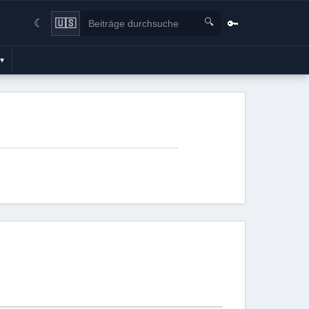
🔍
🔑
🇺🇸
☾
▾