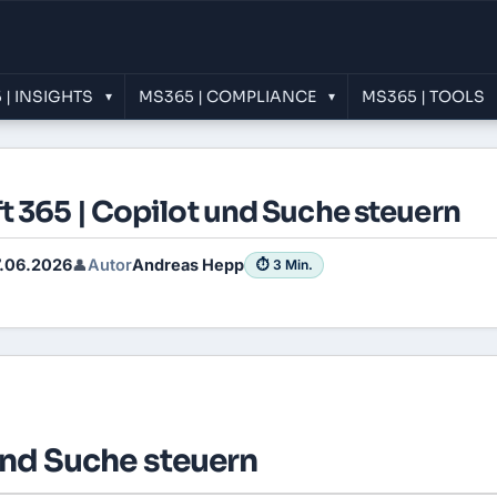
 | INSIGHTS
MS365 | COMPLIANCE
MS365 | TOOLS
▾
▾
t 365 | Copilot und Suche steuern
.06.2026
Autor
Andreas Hepp
👤
⏱ 3 Min.
und Suche steuern