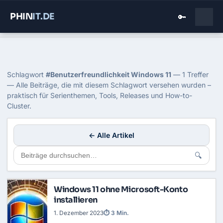
PHIN
IT
.DE
🔑
Home
›
Blog
›
Benutzerfreundlichkeit Windows 11
Tag: Benutzerfreundlichkeit Wind
Schlagwort
#Benutzerfreundlichkeit Windows 11
— 1 Treffer
— Alle Beiträge, die mit diesem Schlagwort versehen wurden –
praktisch für Serienthemen, Tools, Releases und How-to-
Cluster.
← Alle Artikel
🔍
Windows 11 ohne Microsoft-Konto
installieren
1. Dezember 2023
⏱ 3 Min.