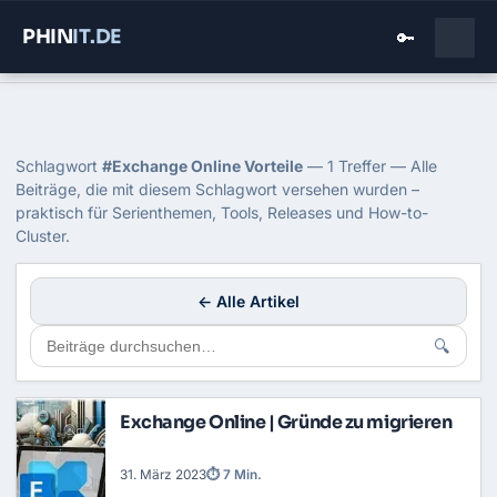
PHIN
IT
.DE
🔑
Home
›
Blog
›
Exchange Online Vorteile
Tag: Exchange Online Vorteile
Schlagwort
#Exchange Online Vorteile
— 1 Treffer — Alle
Beiträge, die mit diesem Schlagwort versehen wurden –
praktisch für Serienthemen, Tools, Releases und How-to-
Cluster.
← Alle Artikel
🔍
Exchange Online | Gründe zu migrieren
31. März 2023
⏱ 7 Min.