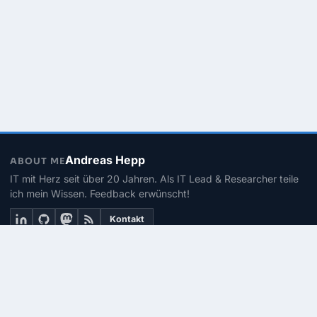
Andreas Hepp
ABOUT ME
IT mit Herz seit über 20 Jahren. Als IT Lead & Researcher teile
ich mein Wissen. Feedback erwünscht!
Kontakt
THEMEN
Linux
PowerShell
Microsoft 365