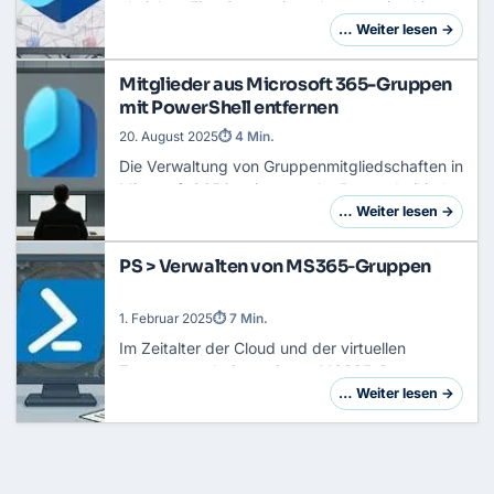
absichernEine Gruppe ist selten nur eine Liste
von Namen. Dahinter hängen oft ein Team, eine
… Weiter lesen →
SharePoint-Seite und ganze Dateiablagen. …
Mitglieder aus Microsoft 365-Gruppen
mit PowerShell entfernen
20. August 2025
⏱ 4 Min.
Die Verwaltung von Gruppenmitgliedschaften in
Microsoft 365 ist ein zentraler Bestandteil jeder
modernen Cloud-Umgebung. Gruppen steuern
… Weiter lesen →
nicht nur den Zugriff auf Ressourcen, sond…
PS > Verwalten von MS365‑Gruppen
1. Februar 2025
⏱ 7 Min.
Im Zeitalter der Cloud und der virtuellen
Zusammenarbeit gewinnen MS365‑Gruppen
zunehmend an Bedeutung. Sie bilden das
… Weiter lesen →
Rückgrat moderner Kommunikations- und
Kollaborationsstruktur…