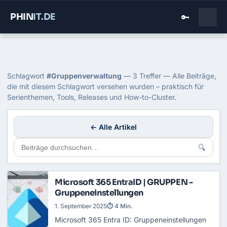
PHIN
IT
.DE
🔑
Home
›
Blog
›
Gruppenverwaltung
Tag: Gruppenverwaltung
Schlagwort
#Gruppenverwaltung
— 3 Treffer — Alle Beiträge,
die mit diesem Schlagwort versehen wurden – praktisch für
Serienthemen, Tools, Releases und How-to-Cluster.
← Alle Artikel
🔍
Microsoft 365 EntraID | GRUPPEN -
Gruppeneinstellungen
1. September 2025
⏱ 4 Min.
Microsoft 365 Entra ID: Gruppeneinstellungen