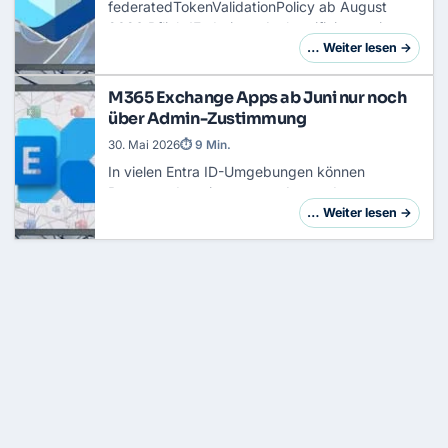
federatedTokenValidationPolicy ab August
2026 Pflicht!Federierte Authentifizierung ist
einer der ältesten Vertrauensanker in
… Weiter lesen →
Microsoft-Umgebungen und gleichzeitig einer
der gefähr…
M365 Exchange Apps ab Juni nur noch
über Admin-Zustimmung
30. Mai 2026
⏱ 9 Min.
In vielen Entra ID-Umgebungen können
Benutzer derzeit externen Anwendungen
eigenständig Berechtigungen auf ihr
… Weiter lesen →
Exchange-Postfach erteilen. Wenn eine App
Zugriff auf Kontakte oder …