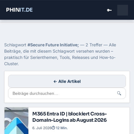
PHIN
IT
.DE
🔑
Home
›
Blog
›
Secure Future Initiative
Tag: Secure Future Initiative;
Schlagwort
#Secure Future Initiative;
— 2 Treffer — Alle
Beiträge, die mit diesem Schlagwort versehen wurden –
praktisch für Serienthemen, Tools, Releases und How-to-
Cluster.
← Alle Artikel
🔍
M365 Entra ID | blockiert Cross-
Domain-Logins ab August 2026
6. Juli 2026
⏱ 12 Min.