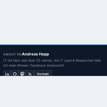
Andreas Hepp
ABOUT ME
IT mit Herz seit über 20 Jahren. Als IT Lead & Researcher teile
ich mein Wissen. Feedback erwünscht!
Kontakt
THEMEN
Linux
PowerShell
Microsoft 365