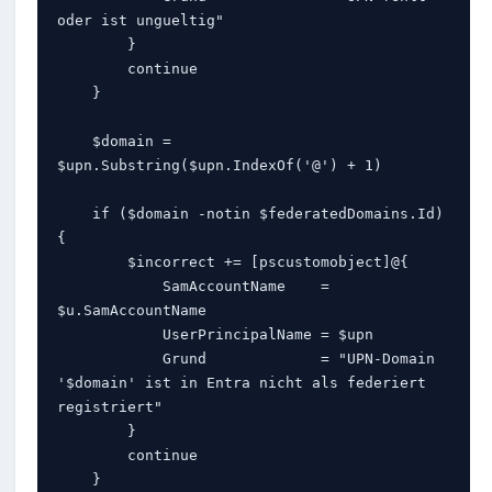
oder ist ungueltig"

        }

        continue

    }

    $domain = 
$upn.Substring($upn.IndexOf('@') + 1)

    if ($domain -notin $federatedDomains.Id) 
{

        $incorrect += [pscustomobject]@{

            SamAccountName    = 
$u.SamAccountName

            UserPrincipalName = $upn

            Grund             = "UPN-Domain 
'$domain' ist in Entra nicht als federiert 
registriert"

        }

        continue

    }
