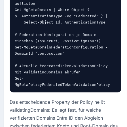
auflisten

Get-MgBetaDomain | Where-Object { 
$_.AuthenticationType -eq "Federated" } |

    Select-Object Id, AuthenticationType

# Federation-Konfiguration je Domain 
einsehen (IssuerUri, PassiveSignInUri)

Get-MgBetaDomainFederationConfiguration -
DomainId "contoso.com"

# Aktuelle federatedTokenValidationPolicy 
mit validatingDomains abrufen

Get-
MgBetaPolicyFederatedTokenValidationPolicy
Das entscheidende Property der Policy heißt 
validatingDomains: Es legt fest, für welche 
verifizierten Domains Entra ID den Abgleich 
zwischen federiertem Konto und Root-Domain des 