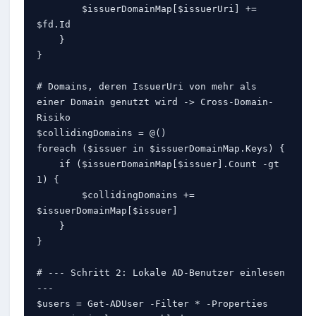
        $issuerDomainMap[$issuerUri] += 
$fd.Id

    }

}

# Domains, deren IssuerUri von mehr als 
einer Domain genutzt wird -> Cross-Domain-
Risiko

$collidingDomains = @()

foreach ($issuer in $issuerDomainMap.Keys) {

    if ($issuerDomainMap[$issuer].Count -gt 
1) {

        $collidingDomains += 
$issuerDomainMap[$issuer]

    }

}

# --- Schritt 2: Lokale AD-Benutzer einlesen 
---

$users = Get-ADUser -Filter * -Properties 