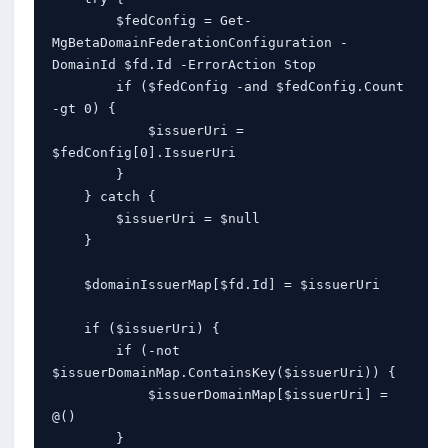
        $fedConfig = Get-
MgBetaDomainFederationConfiguration -
DomainId $fd.Id -ErrorAction Stop

        if ($fedConfig -and $fedConfig.Count 
-gt 0) {

            $issuerUri = 
$fedConfig[0].IssuerUri

        }

    } catch {

        $issuerUri = $null

    }

    $domainIssuerMap[$fd.Id] = $issuerUri

    if ($issuerUri) {

        if (-not 
$issuerDomainMap.ContainsKey($issuerUri)) {

            $issuerDomainMap[$issuerUri] = 
@()

        }
