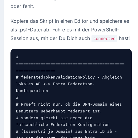
oder fehlt.
Kopiere das Skript in einen Editor und speichere es 
als .ps1-Datei ab. Führe es mit der PowerShell-
Session aus, mit der Du Dich auch 
 hast!
connected
# 
============================================
================

# federatedTokenValidationPolicy - Abgleich 
lokales AD <-> Entra Federation-
Konfiguration

#

# Prueft nicht nur, ob die UPN-Domain eines 
Benutzers ueberhaupt federiert ist,

# sondern gleicht sie gegen die 
tatsaechliche Federation-Konfiguration

# (IssuerUri je Domain) aus Entra ID ab - 
das ist der Wert, den Entra beim
