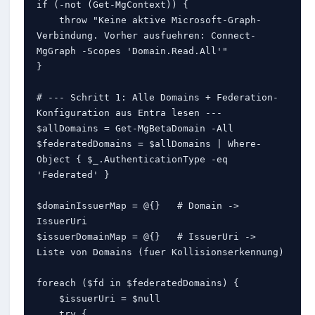
if (-not (Get-MgContext)) {

    throw "Keine aktive Microsoft-Graph-
Verbindung. Vorher ausfuehren: Connect-
MgGraph -Scopes 'Domain.Read.All'"

}

# --- Schritt 1: Alle Domains + Federation-
Konfiguration aus Entra lesen ---

$allDomains = Get-MgBetaDomain -All

$federatedDomains = $allDomains | Where-
Object { $_.AuthenticationType -eq 
'Federated' }

$domainIssuerMap = @{}   # Domain -> 
IssuerUri

$issuerDomainMap = @{}   # IssuerUri -> 
Liste von Domains (fuer Kollisionserkennung)

foreach ($fd in $federatedDomains) {

    $issuerUri = $null

    try {
