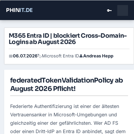
PHIN
IT
.DE
🔑
M365 Entra ID | blockiert Cross-Domain-
Logins ab August 2026
06.07.2026
Microsoft Entra ID
Andreas Hepp
📅
🏷️
👤
federatedTokenValidationPolicy ab
August 2026 Pflicht!
Federierte Authentifizierung ist einer der ältesten 
Vertrauensanker in Microsoft-Umgebungen und 
gleichzeitig einer der gefährlichsten. Wer AD FS 
oder einen Dritt-IdP an Entra ID anbindet, sagt dem 