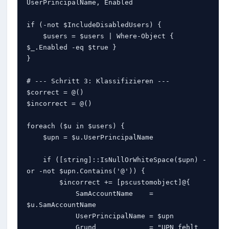
UserPrincipalName, Enabled

if (-not $IncludeDisabledUsers) {

    $users = $users | Where-Object { 
$_.Enabled -eq $true }

}

# --- Schritt 3: Klassifizieren ---

$correct = @()

$incorrect = @()

foreach ($u in $users) {

    $upn = $u.UserPrincipalName

    if ([string]::IsNullOrWhiteSpace($upn) -
or -not $upn.Contains('@')) {

        $incorrect += [pscustomobject]@{

            SamAccountName    = 
$u.SamAccountName

            UserPrincipalName = $upn

            Grund             = "UPN fehlt 