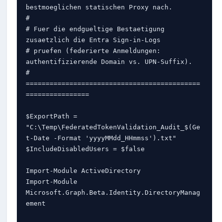
bestmoeglichen statischen Proxy nach.

#

# Fuer die endgueltige Bestaetigung 
zusaetzlich die Entra Sign-in-Logs

# pruefen (federierte Anmeldungen: 
authentifizierende Domain vs. UPN-Suffix).

# 
============================================
================

$ExportPath = 
"C:\Temp\FederatedTokenValidation_Audit_$(Ge
t-Date -Format 'yyyyMMdd_HHmmss').txt"

$IncludeDisabledUsers = $false

Import-Module ActiveDirectory

Import-Module 
Microsoft.Graph.Beta.Identity.DirectoryManag
ement
