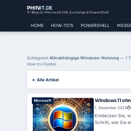
PHIN
IT
.DE
IT-Blog für Microsoft 365, Exchange & PowerShell
HOME
HOW-TO'S
POWERSHELL
MS365
Home
›
Blog
›
Unabhaengige Windows Nutzung
Tag: Unabhängige Wi
Schlagwort
#Unabhängige Windows-Nutzung
— 1 Tr
How-to-Cluster.
← Alle Artikel
Windows 11 ohne
Microsoft
1. Dezember 2023
⏱ 
Entdecken Sie, wi
Schritt, wie Sie 