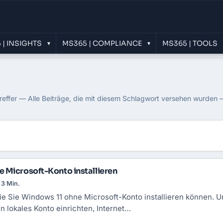
 | INSIGHTS
MS365 | COMPLIANCE
MS365 | TOOLS
▾
▾
ndows-Nutzung
effer — Alle Beiträge, die mit diesem Schlagwort versehen wurden –
 Microsoft-Konto installieren
3 Min.
e Sie Windows 11 ohne Microsoft-Konto installieren können. Un
ein lokales Konto einrichten, Internet…