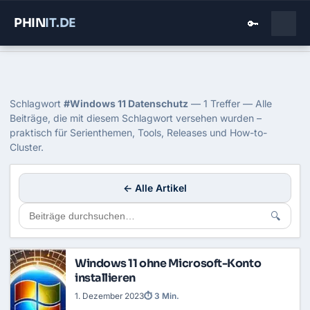
PHIN
IT
.DE
🔑
Home
›
Blog
›
Windows 11 Datenschutz
Tag: Windows 11 Datenschutz
Schlagwort
#Windows 11 Datenschutz
— 1 Treffer — Alle
Beiträge, die mit diesem Schlagwort versehen wurden –
praktisch für Serienthemen, Tools, Releases und How-to-
Cluster.
← Alle Artikel
🔍
Windows 11 ohne Microsoft-Konto
installieren
1. Dezember 2023
⏱ 3 Min.