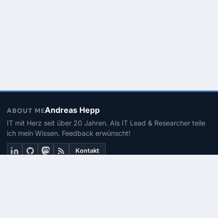
Andreas Hepp
ABOUT ME
IT mit Herz seit über 20 Jahren. Als IT Lead & Researcher teile
ich mein Wissen. Feedback erwünscht!
Kontakt
THEMEN
Linux
PowerShell
Microsoft 365