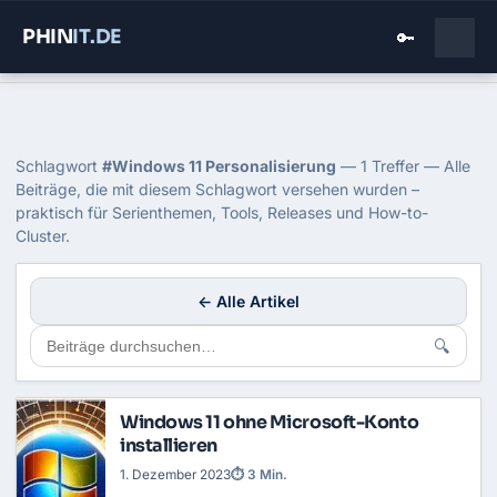
PHIN
IT
.DE
🔑
Home
›
Blog
›
Windows 11 Personalisierung
Tag: Windows 11 Personalisierung
Schlagwort
#Windows 11 Personalisierung
— 1 Treffer — Alle
Beiträge, die mit diesem Schlagwort versehen wurden –
praktisch für Serienthemen, Tools, Releases und How-to-
Cluster.
← Alle Artikel
🔍
Windows 11 ohne Microsoft-Konto
installieren
1. Dezember 2023
⏱ 3 Min.