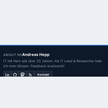
Andreas Hepp
ABOUT ME
IT mit Herz seit über 20 Jahren. Als IT Lead & Researcher teile
ich mein Wissen. Feedback erwünscht!
Kontakt
THEMEN
Linux
PowerShell
Microsoft 365