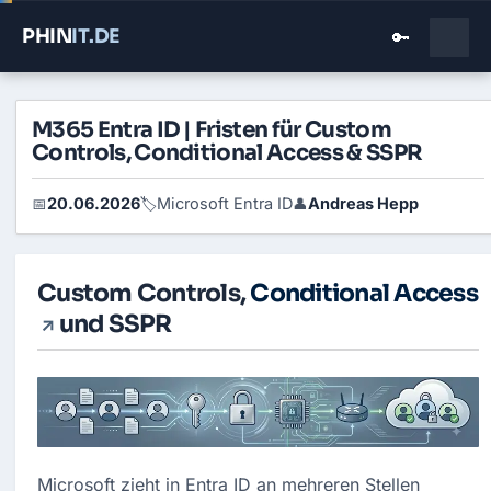
PHIN
IT
.DE
🔑
M365 Entra ID | Fristen für Custom
Controls, Conditional Access & SSPR
20.06.2026
Microsoft Entra ID
Andreas Hepp
📅
🏷️
👤
Custom Controls,
Conditional Access
und SSPR
Microsoft zieht in Entra ID an mehreren Stellen 