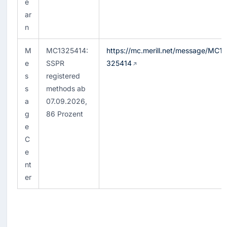
e
ar
n
M
MC1325414: 
https://mc.merill.net/message/MC1
e
SSPR 
325414
s
registered 
s
methods ab 
a
07.09.2026, 
g
86 Prozent
e 
C
e
nt
er