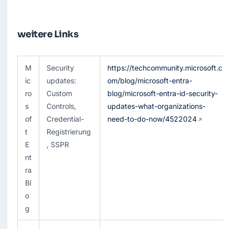
weitere Links
M
Security 
https://techcommunity.microsoft.c
ic
updates: 
om/blog/microsoft-entra-
ro
Custom 
blog/microsoft-entra-id-security-
s
Controls, 
updates-what-organizations-
of
Credential-
need-to-do-now/4522024
t 
Registrierung
E
, SSPR
nt
ra 
Bl
o
g