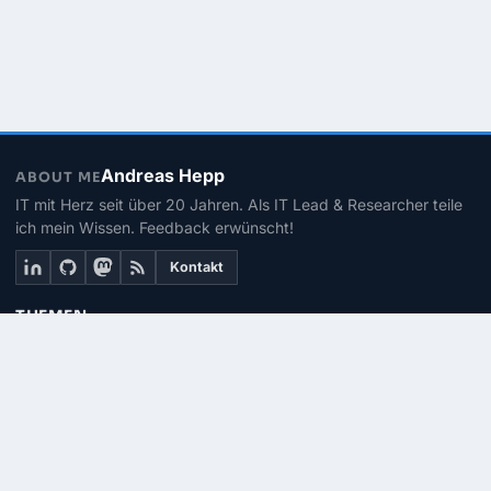
Andreas Hepp
ABOUT ME
IT mit Herz seit über 20 Jahren. Als IT Lead & Researcher teile
ich mein Wissen. Feedback erwünscht!
Kontakt
THEMEN
Linux
PowerShell
Microsoft 365
SEITEN
Über mich