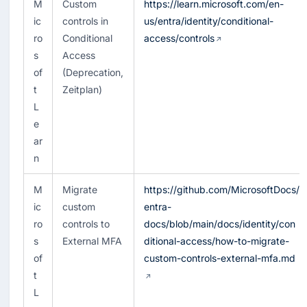
M
Custom 
https://learn.microsoft.com/en-
ic
controls in 
us/entra/identity/conditional-
ro
Conditional 
access/controls
s
Access 
of
(Deprecation, 
t 
Zeitplan)
L
e
ar
n
M
Migrate 
https://github.com/MicrosoftDocs/
ic
custom 
entra-
ro
controls to 
docs/blob/main/docs/identity/con
s
External MFA
ditional-access/how-to-migrate-
of
custom-controls-external-mfa.md
t 
L