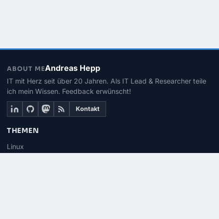
Andreas Hepp
ABOUT ME
IT mit Herz seit über 20 Jahren. Als IT Lead & Researcher teile
ich mein Wissen. Feedback erwünscht!
Kontakt
THEMEN
Linux
PowerShell
Microsoft 365
SEITEN
Über mich
Kontakt