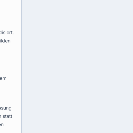
siert,
ilden
dem
ssung
 statt
en