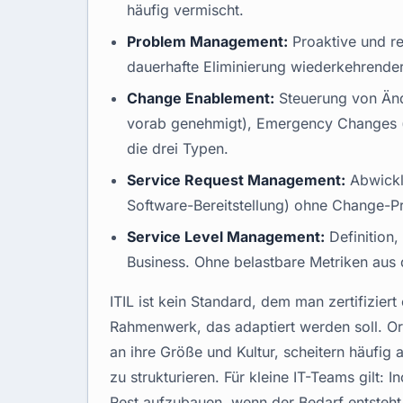
häufig vermischt.
Problem Management:
Proaktive und re
dauerhafte Eliminierung wiederkehrende
Change Enablement:
Steuerung von Ände
vorab genehmigt), Emergency Changes (s
die drei Typen.
Service Request Management:
Abwicklu
Software-Bereitstellung) ohne Change-P
Service Level Management:
Definition
Business. Ohne belastbare Metriken aus 
ITIL ist kein Standard, dem man zertifizier
Rahmenwerk, das adaptiert werden soll. O
an ihre Größe und Kultur, scheitern häufig
zu strukturieren. Für kleine IT-Teams gilt:
Rest aufzubauen, wenn der Bedarf entsteht