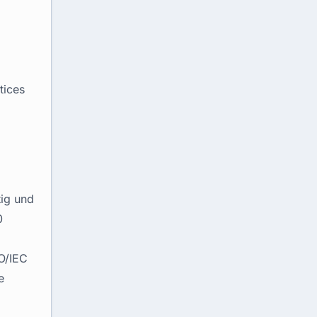
tices
tig und
0
SO/IEC
e