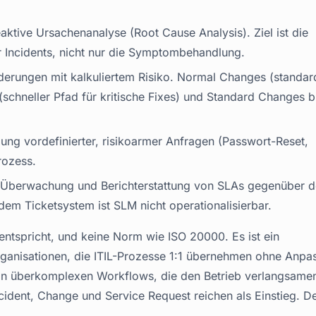
aktive Ursachenanalyse (Root Cause Analysis). Ziel ist die
r Incidents, nicht nur die Symptombehandlung.
rungen mit kalkuliertem Risiko. Normal Changes (standardi
chneller Pfad für kritische Fixes) und Standard Changes b
ng vordefinierter, risikoarmer Anfragen (Passwort-Reset,
rozess.
, Überwachung und Berichterstattung von SLAs gegenüber 
dem Ticketsystem ist SLM nicht operationalisierbar.
t entspricht, und keine Norm wie ISO 20000. Es ist ein
rganisationen, die ITIL-Prozesse 1:1 übernehmen ohne Anpa
 an überkomplexen Workflows, die den Betrieb verlangsamen
 Incident, Change und Service Request reichen als Einstieg. D
.