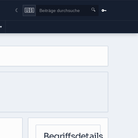
🔍
🔑
🇺🇸
☾
▾
Begriffsdetails