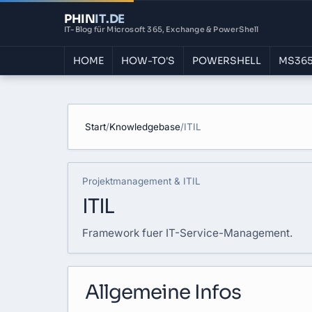
PHIN
IT
.DE
IT-Blog für Microsoft 365, Exchange & PowerShell
HOME
HOW-TO'S
POWERSHELL
MS365
Start
/
Knowledgebase
/
ITIL
Projektmanagement & ITIL
ITIL
Framework fuer IT-Service-Management.
Allgemeine Infos