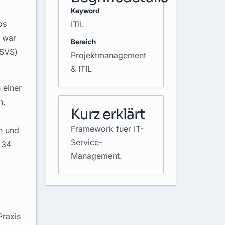
Keyword
os
ITIL
4 war
Bereich
(SVS)
Projektmanagement
& ITIL
 einer
n,
Kurz erklärt
Framework fuer IT-
n und
Service-
 34
Management.
Praxis