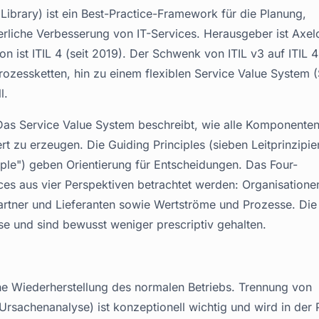
 Library) ist ein Best-Practice-Framework für die Planung,
ierliche Verbesserung von IT-Services. Herausgeber ist Axel
ion ist ITIL 4 (seit 2019). Der Schwenk von ITIL v3 auf ITIL 
rozessketten, hin zu einem flexiblen Service Value System 
l.
. Das Service Value System beschreibt, wie alle Komponenten
zu erzeugen. Die Guiding Principles (sieben Leitprinzipie
ple") geben Orientierung für Entscheidungen. Das Four-
ices aus vier Perspektiven betrachtet werden: Organisatione
artner und Lieferanten sowie Wertströme und Prozesse. Die
sse und sind bewusst weniger prescriptiv gehalten.
e Wiederherstellung des normalen Betriebs. Trennung von
rsachenanalyse) ist konzeptionell wichtig und wird in der 