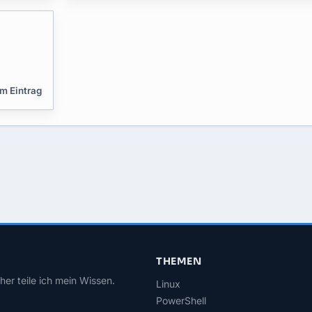
​
m Eintrag
THEMEN
her teile ich mein Wissen.
Linux
PowerShell