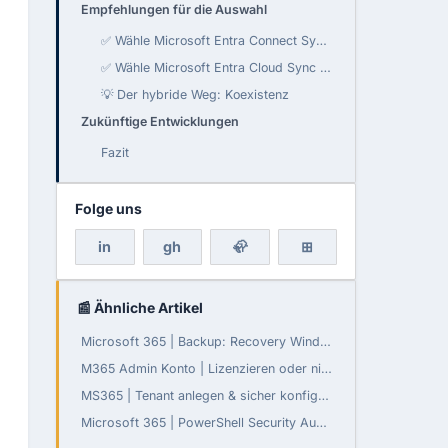
Empfehlungen für die Auswahl
✅ Wähle Microsoft Entra Connect Sync (Klassisch), wenn...
✅ Wähle Microsoft Entra Cloud Sync (Modern), wenn...
💡 Der hybride Weg: Koexistenz
Zukünftige Entwicklungen
Fazit
Folge uns
in
gh
🦣
⊞
📰 Ähnliche Artikel
Microsoft 365 | Backup: Recovery Window konfigurierbar
M365 Admin Konto | Lizenzieren oder nicht?
MS365 | Tenant anlegen & sicher konfigurieren
Microsoft 365 | PowerShell Security Audit - Teil 3: Daten-Governance, Compliance und Monitoring