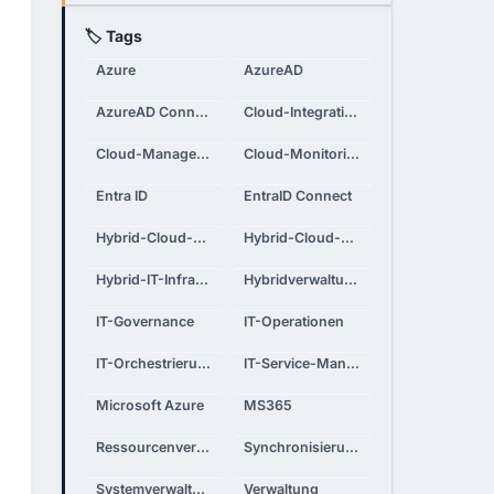
🏷 Tags
Azure
AzureAD
AzureAD Connect
Cloud-Integration
Cloud-Management
Cloud-Monitoring
Entra ID
EntraID Connect
Hybrid-Cloud-Plattformen
Hybrid-Cloud-Strategie
Hybrid-IT-Infrastrukturen
Hybridverwaltung
IT-Governance
IT-Operationen
IT-Orchestrierung
IT-Service-Management
Microsoft Azure
MS365
Ressourcenverwaltung
Synchronisierungstool
Systemverwaltung
Verwaltung