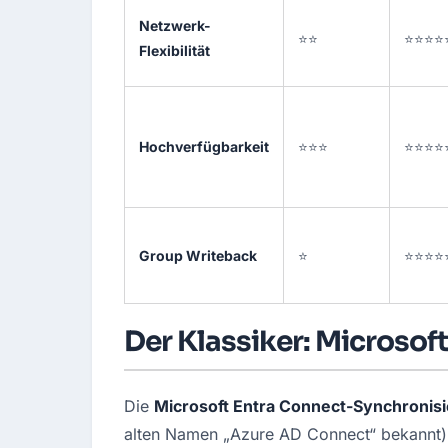
Netzwerk-
⭐⭐
⭐⭐⭐⭐
Flexibilität
Hochverfügbarkeit
⭐⭐⭐
⭐⭐⭐⭐
Group Writeback
⭐
⭐⭐⭐⭐
Der Klassiker: Microsof
Die 
Microsoft Entra Connect-Synchronis
alten Namen „Azure AD Connect“ bekannt) 