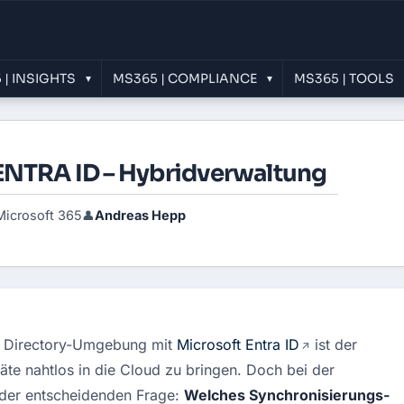
 | INSIGHTS
MS365 | COMPLIANCE
MS365 | TOOLS
▾
▾
ENTRA ID – Hybridverwaltung
Microsoft 365
Andreas Hepp
👤
e Directory-Umgebung mit 
Microsoft Entra ID
 ist der 
te nahtlos in die Cloud zu bringen. Doch bei der 
 der entscheidenden Frage: 
Welches Synchronisierungs-