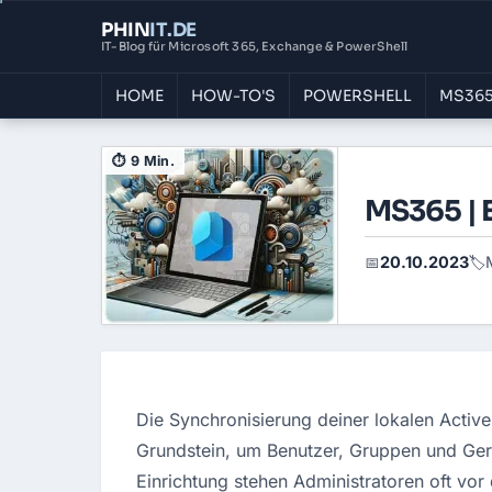
PHIN
IT
.DE
IT-Blog für Microsoft 365, Exchange & PowerShell
HOME
HOW-TO'S
POWERSHELL
MS365
⏱ 9 Min.
MS365 | 
20.10.2023
📅
🏷️
Die Synchronisierung deiner lokalen Activ
Grundstein, um Benutzer, Gruppen und Gerä
Einrichtung stehen Administratoren oft vor