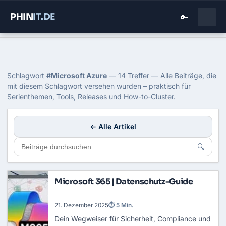
PHIN
IT
.DE
🔑
Home
›
Blog
›
Microsoft Azure
Tag: Microsoft Azure
Schlagwort
#Microsoft Azure
— 14 Treffer — Alle Beiträge, die
mit diesem Schlagwort versehen wurden – praktisch für
Serienthemen, Tools, Releases und How-to-Cluster.
← Alle Artikel
🔍
Microsoft 365 | Datenschutz-Guide
21. Dezember 2025
⏱ 5 Min.
Dein Wegweiser für Sicherheit, Compliance und