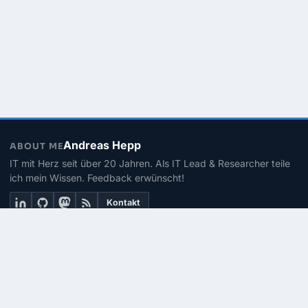
Andreas Hepp
ABOUT ME
IT mit Herz seit über 20 Jahren. Als IT Lead & Researcher teile
ich mein Wissen. Feedback erwünscht!
Kontakt
THEMEN
Linux
PowerShell
Microsoft 365