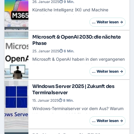
26. Januar 2025
⏱ 9 Min.
Künstliche Intelligenz (KI) und Machine
Learning haben sich in den letzten Jahren vom
Buzzword zum entscheidenden
… Weiter lesen →
Wettbewerbsfaktor für Unternehmen
entwickelt. Ob automatisierte K…
Microsoft & OpenAI 2030: die nächste
Phase
25. Januar 2025
⏱ 6 Min.
Microsoft & OpenAI haben in den vergangenen
Jahren konsequent an der Weiterentwicklung
ihrer Zusammenarbeit gearbeitet, um die
… Weiter lesen →
nächste Phase der Künstlichen Intelligenz (KI)
einzu…
Windows Server 2025 | Zukunft des
Terminalserver
15. Januar 2025
⏱ 8 Min.
Windows-Terminalserver vor dem Aus? Warum
Windows Server 2025 für viele Unternehmen
ein unerwarteter Befreiungsschlag ist In den
… Weiter lesen →
vergangenen Jahren wurde immer wieder
prophezeit, …