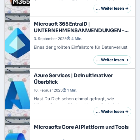
GovernanceHier erfährst du, wie du deinen
Tenant nicht nur produktiv, sondern auch sicher
… Weiter lesen →
und DSGVO-konform konfigurierst. Wir beglei…
Microsoft 365 EntraID |
UNTERNEHMENSANWENDUNGEN -
Einwilligung und Berechtigungen
3. September 2025
⏱ 4 Min.
Eines der größten Einfallstore für Datenverlust
ist nicht der Hacker, der ein Passwort knackt,
sondern der gutgläubige Mitarbeiter, der einer
… Weiter lesen →
App Zugriff auf seine Daten gewährt. …
Azure Services | Dein ultimativer
Überblick
16. Februar 2025
⏱ 1 Min.
Hast Du Dich schon einmal gefragt, wie
Microsoft Azure Dir den Weg in die digitale
Zukunft ebnen kann? Tauche mit mir ein in das
… Weiter lesen →
faszinierende Ökosystem von Azure – einer
Cloud-Pl…
Microsofts Core AI Plattform und Tools