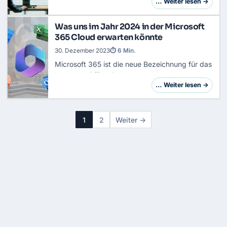
Unternehmensstrategie. Die Datenschutz-
… Weiter lesen →
Grundverordnung (
DSGVO
) hat die Bedeutung
von Datenschu…
Was uns im Jahr 2024 in der Microsoft
365 Cloud erwarten könnte
30. Dezember 2023
⏱ 6 Min.
Microsoft 365 ist die neue Bezeichnung für das
bekannte Office-Paket, das neben den
klassischen Anwendungen wie Word, Excel und
… Weiter lesen →
PowerPoint auch Online-Dienste wie Outlook,
OneDriv…
1
2
Weiter →