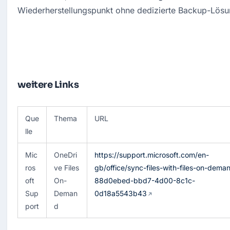
Wiederherstellungspunkt ohne dedizierte Backup-Lösun
weitere Links
Que
Thema
URL
lle
Mic
OneDri
https://support.microsoft.com/en-
ros
ve Files 
gb/office/sync-files-with-files-on-dema
oft 
On-
88d0ebed-bbd7-4d00-8c1c-
Sup
Deman
0d18a5543b43
port
d