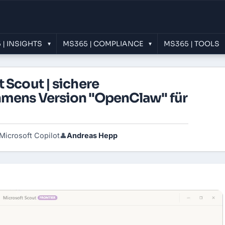
 | INSIGHTS
MS365 | COMPLIANCE
MS365 | TOOLS
▾
▾
 Scout | sichere
mens Version "OpenClaw" für
Microsoft Copilot
Andreas Hepp
👤