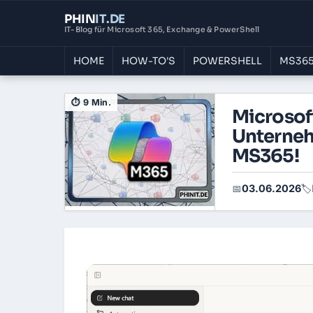
PHIN
IT
.DE
IT-Blog für Microsoft 365, Exchange & PowerShell
HOME
HOW-TO'S
POWERSHELL
MS365
⏱ 9 Min.
Microsoft
Unterneh
MS365!
03.06.2026
📅
🏷️