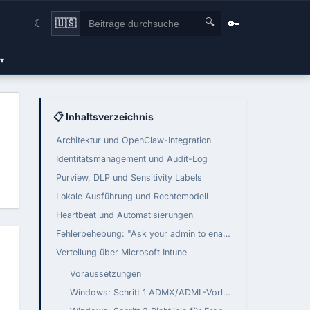
🔍
🔑
🇺🇸
☾
▾
📋 Inhaltsverzeichnis
Architektur und OpenClaw-Integration
Identitätsmanagement und Audit-Log
Purview, DLP und Sensitivity Labels
Lokale Ausführung und Rechtemodell
Heartbeat und Automatisierungen
Fehlerbehebung: "Ask your admin to enable
Verteilung über Microsoft Intune
Voraussetzungen
Windows: Schritt 1 ADMX/ADML-Vorlagen importieren