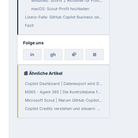
Windows: Schritt 2 Richtlinie für Frontier-Zugriff erstellen
macOS: Scout-Profil hochladen
Lizenz-Falle: GitHub Copilot Business oder Enterprise!
Fazit
Folge uns
in
gh
🦣
⊞
📰 Ähnliche Artikel
Copilot Dashboard | Datenexport wird Default-on
M365 - Agent 365 | Die Kontrollebene für Agenten
Microsoft Scout | Warum GitHub Copilot Pro nicht reicht
Copilot Credits verstehen und steuern: Cowork, Work IQ & Copilot Studio