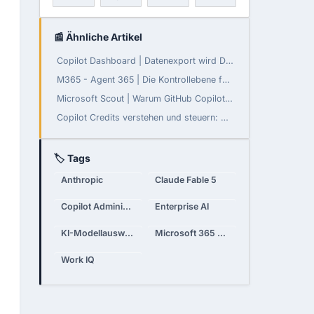
📰 Ähnliche Artikel
Copilot Dashboard | Datenexport wird Default-on
M365 - Agent 365 | Die Kontrollebene für Agenten
Microsoft Scout | Warum GitHub Copilot Pro nicht reicht
Copilot Credits verstehen und steuern: Cowork, Work IQ & Copilot Studio
🏷 Tags
Anthropic
Claude Fable 5
Copilot Administration
Enterprise AI
KI-Modellauswahl
Microsoft 365 Copilot
Work IQ