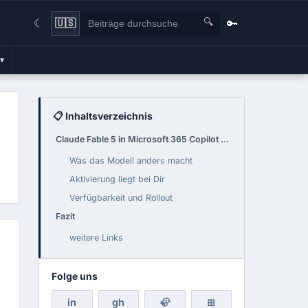
🔍
🔑
🇺🇸
☾
▾
📋 Inhaltsverzeichnis
Claude Fable 5 in Microsoft 365 Copilot verfügbar!
Was das Modell anders macht
Aktivierung liegt bei Dir
Verfügbarkeit und Rollout
Fazit
weitere Links
Folge uns
in
gh
🦣
⊞