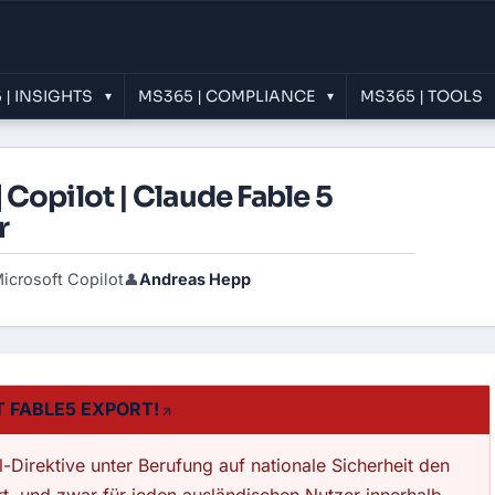
 | INSIGHTS
MS365 | COMPLIANCE
MS365 | TOOLS
▾
▾
Copilot | Claude Fable 5
r
icrosoft Copilot
Andreas Hepp
👤
 FABLE5 EXPORT!
Direktive unter Berufung auf nationale Sicherheit den