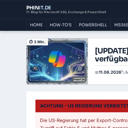
PHIN
IT
.DE
IT-Blog für Microsoft 365, Exchange & PowerShell
HOME
HOW-TO'S
POWERSHELL
MS365
⏱ 3 Min.
[UPDATE] 
verfügba
11.06.2026
M
📅
🏷️
ACHTUNG - US REGIERUNG VERBIETET
Die US-Regierung hat per Export-Control-