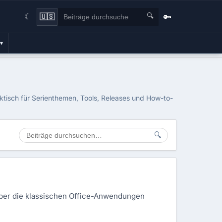
🔍
🔑
🇺🇸
☾
▾
ktisch für Serienthemen, Tools, Releases und How-to-
🔍
t über die klassischen Office-Anwendungen