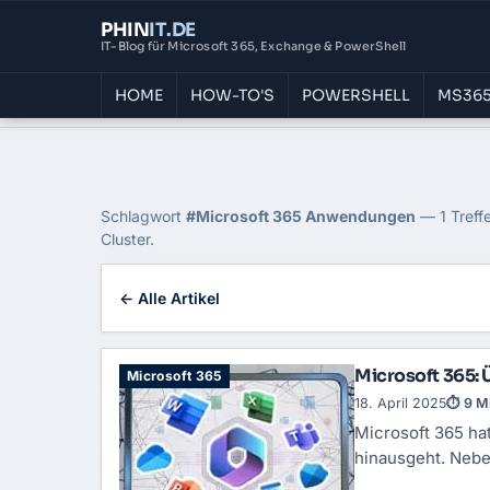
PHIN
IT
.DE
IT-Blog für Microsoft 365, Exchange & PowerShell
HOME
HOW-TO'S
POWERSHELL
MS365
Home
›
Blog
›
Microsoft 365 Anwendungen
Tag: Microsoft 365 
Schlagwort
#Microsoft 365 Anwendungen
— 1 Treffe
Cluster.
← Alle Artikel
Microsoft 365: Ü
Microsoft 365
18. April 2025
⏱ 9 M
Microsoft 365 hat
hinausgeht. Nebe