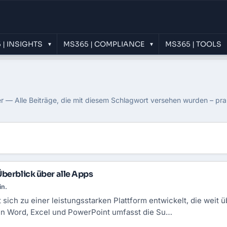
 | INSIGHTS
MS365 | COMPLIANCE
MS365 | TOOLS
▾
▾
Anwendungen
r — Alle Beiträge, die mit diesem Schlagwort versehen wurden – pra
berblick über alle Apps​
in.
 sich zu einer leistungsstarken Plattform entwickelt, die wei
n Word, Excel und PowerPoint umfasst die Su…