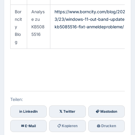
Bor
Analys
https://www.borncity.com/blog/2026/0
ncit
e zu 
3/23/windows-11-out-band-update-
y 
KB508
kb5085516-fixt-anmeldeprobleme/
Blo
5516
g
Teilen:
in LinkedIn
𝕏 Twitter
🦣 Mastodon
✉ E-Mail
📋 Kopieren
🖨 Drucken