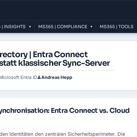
 | INSIGHTS
MS365 | COMPLIANCE
MS365 | TOOLS
▾
▾
rectory | Entra Connect
tatt klassischer Sync-Server
Microsoft Entra ID
Andreas Hepp
👤
Synchronisation: Entra Connect vs. Cloud
den Identitäten den zentralen Sicherheitsperimeter. Die 