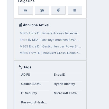
Folge uns
in
gh
🦣
⊞
📰 Ähnliche Artikel
M365 EntraID | Private Access für externe Benutzer
Entra ID MFA: Passkeys ersetzen SMS-Authentifizierung
M365 EntraID | Gastkonten per PowerShell aufräumen
M365 Entra ID | blockiert Cross-Domain-Logins ab August 2026
🏷 Tags
AD FS
Entra ID
Golden SAML
Hybrid Identity
IT-Security
Microsoft Entra Connect Sync
Password Hash Sync