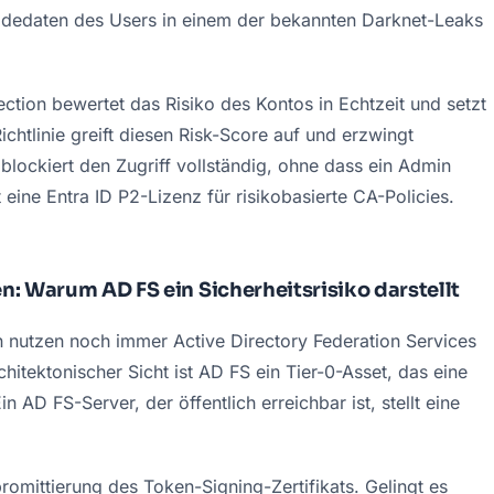
eldedaten des Users in einem der bekannten Darknet-Leaks 
ection bewertet das Risiko des Kontos in Echtzeit und setzt 
chtlinie greift diesen Risk-Score auf und erzwingt 
lockiert den Zugriff vollständig, ohne dass ein Admin 
eine Entra ID P2-Lizenz für risikobasierte CA-Policies.
n: Warum AD FS ein Sicherheitsrisiko darstellt
n nutzen noch immer Active Directory Federation Services 
hitektonischer Sicht ist AD FS ein Tier-0-Asset, das eine 
Ein AD FS-Server, der öffentlich erreichbar ist, stellt eine 
promittierung des Token-Signing-Zertifikats
. Gelingt es 