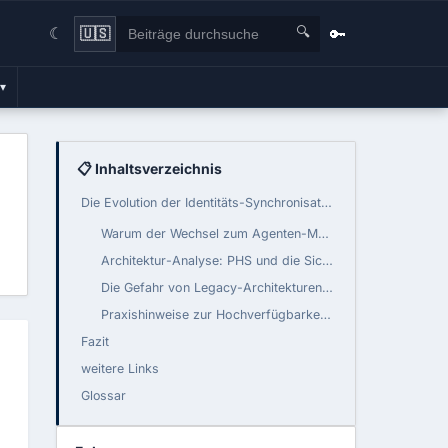
🔍
🔑
🇺🇸
☾
▾
📋 Inhaltsverzeichnis
Die Evolution der Identitäts-Synchronisation: Entra Connect vs. Cloud Sync
Warum der Wechsel zum Agenten-Modell technisch zwingend ist
Architektur-Analyse: PHS und die Sicherheit von Identitäts-Tokens
Die Gefahr von Legacy-Architekturen: Warum AD FS ein Sicherheitsrisiko darstellt
Praxishinweise zur Hochverfügbarkeit und Versions-Drift
Fazit
weitere Links
Glossar