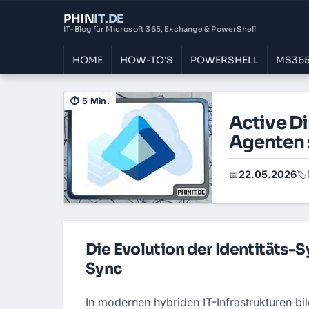
PHIN
IT
.DE
IT-Blog für Microsoft 365, Exchange & PowerShell
HOME
HOW-TO'S
POWERSHELL
MS365
⏱ 5 Min.
Active Di
Agenten s
22.05.2026
📅
🏷️
Die Evolution der Identitäts-
Sync
In modernen hybriden IT-Infrastrukturen bil