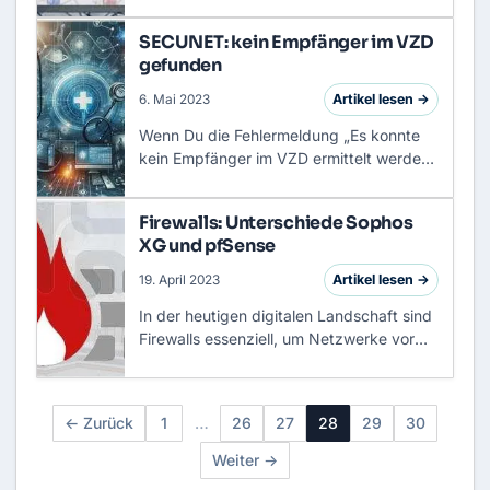
Infrastrukturen grundlegend verändert.
Microsoft 365 (ehemals Office 365) hat
SECUNET: kein Empfänger im VZD
sich dabei vom reinen Liz…
gefunden
Artikel lesen →
6. Mai 2023
Wenn Du die Fehlermeldung „Es konnte
kein Empfänger im VZD ermittelt werden.
Bitte prüfe Deine Konnektor-Konfiguration
und die eingetragene LDAP-URL in den
Firewalls: Unterschiede Sophos
Stammdaten.“ siehst, we…
XG und pfSense
Artikel lesen →
19. April 2023
In der heutigen digitalen Landschaft sind
Firewalls essenziell, um Netzwerke vor
unerwünschtem Zugriff und Bedrohungen
zu schützen. Zwei prominente Lösungen
in diesem Bereich sind…
← Zurück
1
…
26
27
28
29
30
Weiter →