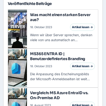
Veröffentlichte Beiträge
Was macht einen starken Server
aus?
Artikel lesen →
18. Oktober 2023
Wenn wir über Server sprechen, denken
viele von uns automatisch an
leistungsstarke Maschinen, die in einem
Rechenzentrum stehen, rund um die Uhr
MS365 ENTRA ID |
laufen und gewaltige Datenströme v…
Benutzerdefiniertes Branding
Artikel lesen →
18. Oktober 2023
Die Anpassung des Erscheinungsbilds
der Microsoft-Anmeldeseiten ist weit
mehr als nur kosmetische Spielerei. Es ist
ein wichtiger Baustein deiner
Vergleich: MS Azure EntraID vs.
Sicherheitsstrategie und sorgt fü…
On-Premise AD
Artikel lesen →
16. August 2023