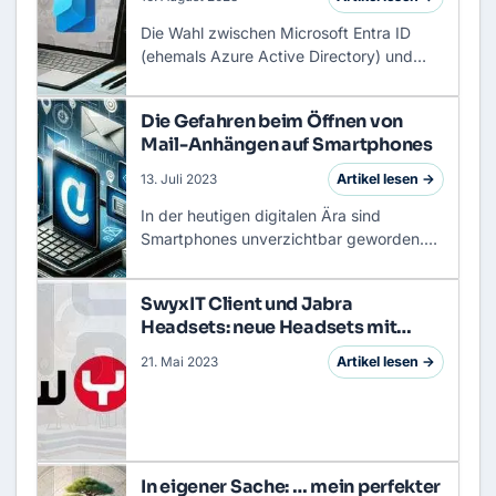
Die Wahl zwischen
Microsoft Entra ID
(ehemals Azure
Active Directory
) und
einem klassischen On-Premises Active
Directory (AD) ist eine strategische
Die Gefahren beim Öffnen von
Weichenstellung für jede IT-Org…
Mail-Anhängen auf Smartphones
Artikel lesen →
13. Juli 2023
In der heutigen digitalen Ära sind
Smartphones unverzichtbar geworden.
Ob für Kommunikation, Arbeit oder
Unterhaltung – sie sind zentrale
SwyxIT Client und Jabra
Bestandteile unseres Alltags. Doch mit
Headsets: neue Headsets mit
de…
älteren Versionen
Artikel lesen →
21. Mai 2023
In eigener Sache: … mein perfekter