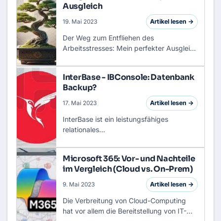
Ausgleich
Artikel lesen →
19. Mai 2023
Der Weg zum Entfliehen des
Arbeitsstresses: Mein perfekter Ausgleich
Der moderne Arbeitsalltag in der IT-Welt
kann schnell hektisch werden, wenn man
InterBase - IBConsole: Datenbank
sich zwischen komplexen Projek…
Backup?
Artikel lesen →
17. Mai 2023
InterBase ist ein leistungsfähiges
relationales
Datenbankmanagementsystem (RDBMS),
das in vielen Anwendungen eingesetzt
Microsoft 365: Vor- und Nachteile
wird. Regelmäßige Datensicherungen
im Vergleich (Cloud vs. On-Prem)
sind entscheidend, um de…
Artikel lesen →
9. Mai 2023
Die Verbreitung von Cloud-Computing
hat vor allem die Bereitstellung von IT-