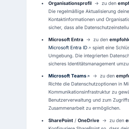
Organisationsprofil
  ->  zu den 
empf
Die regelmäßige Aktualisierung deines
Kontaktinformationen und Organisation
sicher, dass alle Datenschutzeinstel
Microsoft Entra
  ->  zu den 
empfohl
Microsoft Entra ID
 spielt eine Schl
Umgebung. Die integrierten Datenschu
sicheres Identitätsmanagement umzu
Microsoft Teams
  ->  zu den 
empf
Richte die Datenschutzoptionen in Mi
Kommunikationsinfrastruktur zu gewäh
Benutzerverwaltung und zum Zugriff
Zusammenarbeit zu ermöglichen.
SharePoint
 / 
OneDrive
  ->  zu den 
e
Konfiguriere SharePoint so, dass de