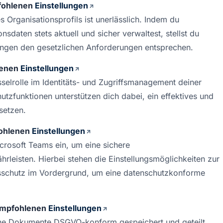
ohlenen 
Einstellungen
 Organisationsprofils ist unerlässlich. Indem du 
sdaten stets aktuell und sicher verwaltest, stellst du 
lungen den gesetzlichen Anforderungen entsprechen.
enen 
Einstellungen
üsselrolle im Identitäts- und Zugriffsmanagement deiner 
tzfunktionen unterstützen dich dabei, ein effektives und 
setzen.
ohlenen 
Einstellungen
crosoft Teams ein, um eine sichere 
rleisten. Hierbei stehen die Einstellungsmöglichkeiten zur 
sschutz im Vordergrund, um eine datenschutzkonforme 
mpfohlenen 
Einstellungen
ine Dokumente DSGVO-konform gespeichert und geteilt 