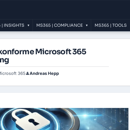
 | INSIGHTS
MS365 | COMPLIANCE
MS365 | TOOLS
▾
▾
onforme Microsoft 365
ung
icrosoft 365
Andreas Hepp
👤