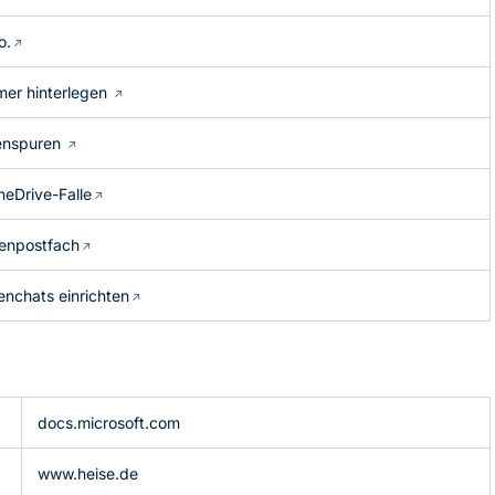
o.
mer hinterlegen
enspuren
eDrive-Falle
penpostfach
enchats einrichten
docs.microsoft.com
www.heise.de