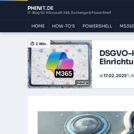
PHIN
IT
.DE
IT-Blog für Microsoft 365, Exchange & PowerShell
HOME
HOW-TO'S
POWERSHELL
MS365
⏱ 2 Min.
DSGVO-k
Einricht
17.02.2025
M
📅
🏷️