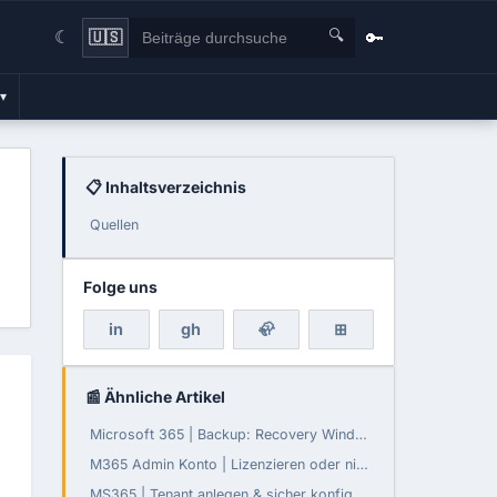
🔍
🔑
🇺🇸
☾
▾
📋 Inhaltsverzeichnis
Quellen
Folge uns
in
gh
🦣
⊞
📰 Ähnliche Artikel
Microsoft 365 | Backup: Recovery Window konfigurierbar
M365 Admin Konto | Lizenzieren oder nicht?
MS365 | Tenant anlegen & sicher konfigurieren