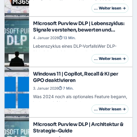
konfigurierenEin neuer Microsoft 365 Tenant ist
technisch in wenigen Minuten erstellt. Über
… Weiter lesen →
signup.microsoft.com richtest du ihn ein. Vor
d…
Microsoft Purview DLP | Lebenszyklus:
Signale verstehen, bewerten und
automatisieren
4. Januar 2026
⏱ 13 Min.
Lebenszyklus eines DLP-VorfallsWer DLP-
Richtlinien aktiviert, aber die Alerts ignoriert,
betreibt Compliance-Theater. Ein DLP-System
… Weiter lesen →
ist kein statisches Schild, sondern ein Sensor…
Windows 11 | Copilot, Recall & KI per
GPO deaktivieren
3. Januar 2026
⏱ 7 Min.
Was 2024 noch als optionales Feature begann,
ist heute tief im Systemkern verankert: Der
Copilot ist allgegenwärtig. Auf moderner
… Weiter lesen →
Hardware (Copilot+ PCs) steht zudem
Windows Recal…
Microsoft Purview DLP | Architektur &
Strategie-Guide