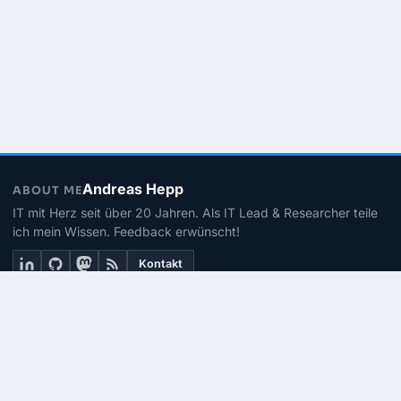
Andreas Hepp
ABOUT ME
IT mit Herz seit über 20 Jahren. Als IT Lead & Researcher teile
ich mein Wissen. Feedback erwünscht!
Kontakt
THEMEN
Linux
PowerShell
Microsoft 365