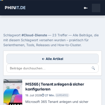
PHIN
IT
.DE
🔑
Home
›
Blog
›
Cloud Dienste
Tag: Cloud-Dienste
Schlagwort
#Cloud-Dienste
— 23 Treffer — Alle Beiträge, die
mit diesem Schlagwort versehen wurden – praktisch für
Serienthemen, Tools, Releases und How-to-Cluster.
← Alle Artikel
🔍
MS365 | Tenant anlegen & sicher
konfigurieren
19. Juli 2026
⏱ 27 Min.
[UPDATE]
Microsoft 365 Tenant
anlegen und sicher