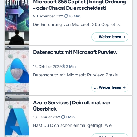
Microsoft 365 Copilot | bringt Ordnung
– oder Chaos! Du entscheidest!
9. Dezember 2025
⏱ 10 Min.
Die Einführung von Microsoft 365 Copilot ist
kein einfaches Lizenzprojekt, sondern ein
fundamentaler Eingriff in die
… Weiter lesen →
Sicherheitsarchitektur deiner Organisation.Der
Aktuelle Zustan…
Datenschutz mit Microsoft Purview
15. Oktober 2025
⏱ 2 Min.
Datenschutz mit
Microsoft Purview
: Praxis
GuideDeine Unternehmensdaten liegen überall:
in Teams-Chats, E-Mails, SharePoint-Listen und
… Weiter lesen →
auf lokalen Geräten. Den Zugang sicherst du
m…
Azure Services | Dein ultimativer
Überblick
16. Februar 2025
⏱ 1 Min.
Hast Du Dich schon einmal gefragt, wie
Microsoft Azure Dir den Weg in die digitale