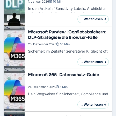
1. Januar 2026
⏱ 10 Min.
In den Artikeln "
Sensitivity Labels
: Architektur
& Praxis" sowie "Automatisierte Anwendung
von Sensitivity Labels" haben wir uns
… Weiter lesen →
angesehen, wie du Daten mittels Sensitivity
Labels…
Microsoft Purview | Copilot absichern:
DLP-Strategie & die Browser-Falle
25. Dezember 2025
⏱ 10 Min.
Sicherheit im Zeitalter generativer KI gleicht oft
einem endlosen Hase-und-Igel-Rennen. Kaum
sind die Speicherorte abgesichert, finden
… Weiter lesen →
Daten neue, kreative Wege in die Modelle. Mi…
Microsoft 365 | Datenschutz-Guide
21. Dezember 2025
⏱ 5 Min.
Dein Wegweiser für Sicherheit, Compliance und
GovernanceHier erfährst du, wie du deinen
Tenant nicht nur produktiv, sondern auch sicher
… Weiter lesen →
und DSGVO-konform konfigurierst. Wir beglei…