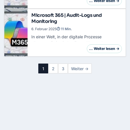
Zukunft ebnen kann? Tauche mit mir ein in das
… Weiter lesen →
faszinierende Ökosystem von Azure – einer
Cloud-Pl…
Microsoft 365 | Audit-Logs und
Monitoring
6. Februar 2025
⏱ 11 Min.
In einer Welt, in der digitale Prozesse
allgegenwärtig sind, müssen Unternehmen
immer mehr Daten schützen und dabei hohe
… Weiter lesen →
Datenschutzstandards einhalten. Microsoft 365
bietet hierf…
1
2
3
Weiter →