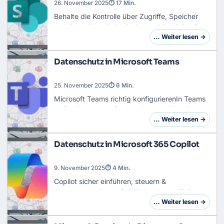
26. November 2025
⏱ 17 Min.
Behalte die Kontrolle über Zugriffe, Speicher
und Sync!
SharePoint Online
und
OneDrive for
Business
sind zentrale Bausteine für die
… Weiter lesen →
Zusammenarbeit in Microsoft 365. Ab Werk
sind vi…
Datenschutz in Microsoft Teams
25. November 2025
⏱ 6 Min.
Microsoft Teams
richtig konfigurierenIn Teams
laufen Chats, Anrufe, Meetings und Dateien
zusammen, also genau die
… Weiter lesen →
personenbezogenen Daten, die du schützen
musst. Ob das gelingt, h…
Datenschutz in Microsoft 365 Copilot
9. November 2025
⏱ 4 Min.
Copilot sicher einführen, steuern &
überwachenMicrosoft 365 Copilot greift über
den Microsoft Graph auf deine E-Mails,
… Weiter lesen →
Dokumente, Chats und Kalender zu. Dieses
Grounding bettet je…