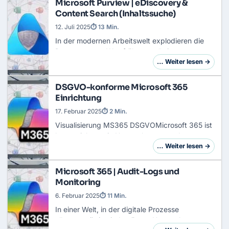
Microsoft Purview | eDiscovery &
Content Search (Inhaltssuche)
12. Juli 2025
⏱ 13 Min.
In der modernen Arbeitswelt explodieren die
Datenmengen. Was früher „nur“ ein gut
sortiertes E-Mail-Postfach war, ist heute ein
… Weiter lesen →
komplexes Geflecht aus Teams-Chats,
OneDrive-Dokume…
DSGVO-konforme Microsoft 365
Einrichtung
17. Februar 2025
⏱ 2 Min.
Visualisierung MS365 DSGVOMicrosoft 365 ist
heute nicht nur in Unternehmen, sondern auch
im privaten Bereich aus der digitalen
… Weiter lesen →
Landschaft nicht mehr wegzudenken. Gerade
unter Berü…
Microsoft 365 | Audit-Logs und
Monitoring
6. Februar 2025
⏱ 11 Min.
In einer Welt, in der digitale Prozesse
allgegenwärtig sind, müssen Unternehmen