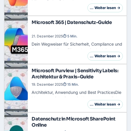
Microsoft das folgende nun vorhat, entspricht
so nicht den bisherigen Aussagen und ich bin
… Weiter lesen →
gespannt, was die EU-Kommission dazu sagen
w…
Microsoft 365 | Datenschutz-Guide
21. Dezember 2025
⏱ 5 Min.
Dein Wegweiser für Sicherheit, Compliance und
GovernanceHier erfährst du, wie du deinen
Tenant nicht nur produktiv, sondern auch sicher
… Weiter lesen →
und DSGVO-konform konfigurierst. Wir beglei…
Microsoft Purview | Sensitivity Labels:
Architektur & Praxis-Guide
19. Dezember 2025
⏱ 15 Min.
Architektur, Anwendung und Best PracticesDie
Menge sensibler Daten in Unternehmen wächst
stetig, und mit ihr das Risiko. Sobald Daten die
… Weiter lesen →
Grenzen von Firewalls und Netzwerken über…
Datenschutz in Microsoft SharePoint
Online