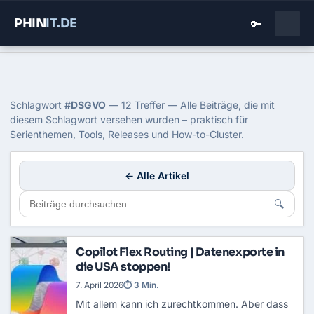
PHIN
IT
.DE
🔑
Home
›
Blog
›
Dsgvo
Tag: DSGVO
Schlagwort
#DSGVO
— 12 Treffer — Alle Beiträge, die mit
diesem Schlagwort versehen wurden – praktisch für
Serienthemen, Tools, Releases und How-to-Cluster.
← Alle Artikel
🔍
Copilot Flex Routing | Datenexporte in
die USA stoppen!
7. April 2026
⏱ 3 Min.
Mit allem kann ich zurechtkommen. Aber dass