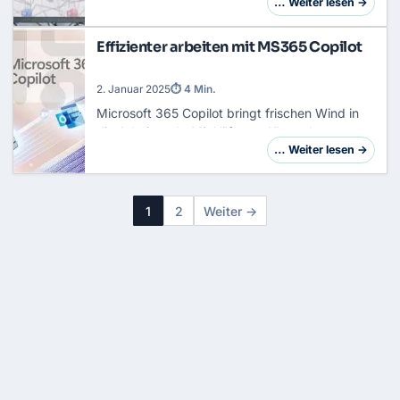
immer mehr Daten schützen und dabei hohe
… Weiter lesen →
Datenschutzstandards einhalten. Microsoft 365
bietet hierf…
Effizienter arbeiten mit MS365 Copilot
2. Januar 2025
⏱ 4 Min.
Microsoft 365 Copilot bringt frischen Wind in
die Arbeitswelt. Mit Hilfe von KI werden
alltägliche Prozesse beschleunigt und
… Weiter lesen →
Mitarbeiter in ihrer Produktivität
unterstützt.Unterne…
1
2
Weiter →