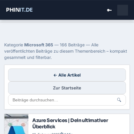
PHIN
IT
.DE
🔑
Home
›
Blog
›
Microsoft 365
Kategorie: Microsoft 365
Kategorie
Microsoft 365
— 166 Beiträge — Alle
veröffentlichten Beiträge zu diesem Themenbereich – kompakt
gesammelt und filterbar.
← Alle Artikel
Zur Startseite
🔍
Azure Services | Dein ultimativer
Überblick