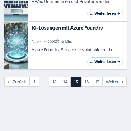
– Was Unternehmen und Privatanwender
wissen müssen Microsoft sorgt erneut für
Diskussionen: Für das Jahr 2025 sind teils
… Weiter lesen →
deutliche Preissteigerungen für Microsoft 365
und mehrere …
KI-Lösungen mit Azure Foundry
3. Januar 2025
⏱ 10 Min.
Azure Foundry Services revolutionieren die
Entwicklung und Implementierung Künstlicher
Intelligenz (KI) in Unternehmen. Microsoft
… Weiter lesen →
Azure bietet eine leistungsstarke Plattform, die
…
← Zurück
1
…
13
14
15
16
17
Weiter →