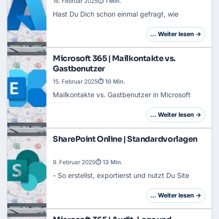
16. Februar 2025
⏱ 1 Min.
Hast Du Dich schon einmal gefragt, wie
Microsoft Azure Dir den Weg in die digitale
Zukunft ebnen kann? Tauche mit mir ein in das
… Weiter lesen →
faszinierende Ökosystem von Azure – einer
Cloud-Pl…
Microsoft 365 | Mailkontakte vs.
Gastbenutzer
15. Februar 2025
⏱ 10 Min.
Mailkontakte vs. Gastbenutzer in Microsoft
365Externe Partner tauchen in jedem
Microsoft-365-Tenant auf: Lieferanten,
… Weiter lesen →
Dienstleister, Kunden, Projektpartner. Die Frage
ist nicht ob…
SharePoint Online | Standardvorlagen
9. Februar 2025
⏱ 13 Min.
- So erstellst, exportierst und nutzt Du Site
DesignsIn unserer IT-Welt ist es für uns IT-
Administratoren oder SharePoint-
… Weiter lesen →
Verantwortliche oft eine Herausforderung, neue
Sites schn…