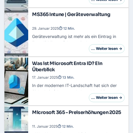
Rückgrat moderner Kommunikations- und
Kollaborationsstruktur…
MS365 Intune | Geräteverwaltung
29. Januar 2025
⏱ 12 Min.
Geräteverwaltung ist mehr als ein Eintrag in
Entra IDMicrosoft Intune ist heute kein
Zusatzwerkzeug mehr, das man nebenbei in
… Weiter lesen →
Microsoft 365 aktiviert. Intune ist der operative
Kon…
Was ist Microsoft Entra ID? Ein
Überblick
17. Januar 2025
⏱ 13 Min.
In der modernen IT-Landschaft hat sich der
Sicherheitsfokus verschoben: Identitäts- und
Zugriffsmanagement (IAM) ist nicht mehr nur
… Weiter lesen →
Verwaltung, sondern der neue Sicherheits-
Perime…
Microsoft 365 - Preiserhöhungen 2025
11. Januar 2025
⏱ 12 Min.