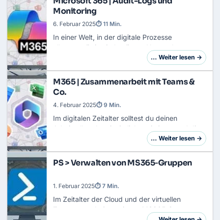
Microsoft 365 | Audit-Logs und
Monitoring
6. Februar 2025
⏱ 11 Min.
In einer Welt, in der digitale Prozesse
allgegenwärtig sind, müssen Unternehmen
immer mehr Daten schützen und dabei hohe
… Weiter lesen →
Datenschutzstandards einhalten. Microsoft 365
bietet hierf…
M365 | Zusammenarbeit mit Teams &
Co.
4. Februar 2025
⏱ 9 Min.
Im digitalen Zeitalter solltest du deinen
Arbeitsalltag kontinuierlich optimieren und die
Zusammenarbeit im Unternehmen möglichst
… Weiter lesen →
effizient gestalten. Vor allem, wenn Remote-
und …
PS > Verwalten von MS365‑Gruppen
1. Februar 2025
⏱ 7 Min.
Im Zeitalter der Cloud und der virtuellen
Zusammenarbeit gewinnen MS365‑Gruppen
zunehmend an Bedeutung. Sie bilden das
… Weiter lesen →