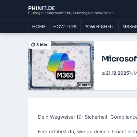
PHIN
IT
.DE
IT-Blog für Microsoft 365, Exchange & PowerShell
HOME
HOW-TO'S
POWERSHELL
MS365
⏱ 5 Min.
Microsof
21.12.2025
M
📅
🏷️
Dein Wegweiser für Sicherheit, Complian
Hier erfährst du, wie du deinen Tenant ni