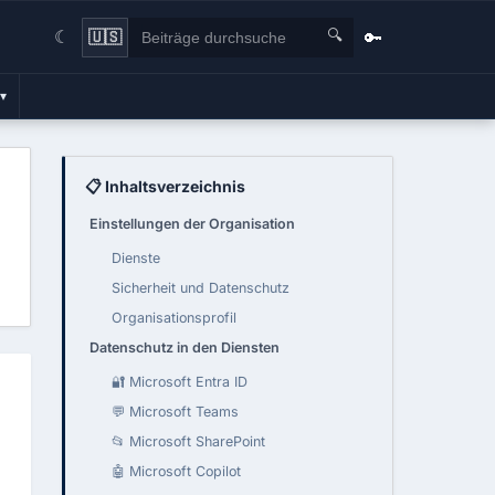
🔍
🔑
🇺🇸
☾
▾
📋 Inhaltsverzeichnis
Einstellungen der Organisation
Dienste
Sicherheit und Datenschutz
Organisationsprofil
Datenschutz in den Diensten
🔐 Microsoft Entra ID
💬 Microsoft Teams
📂 Microsoft SharePoint
🤖 Microsoft Copilot