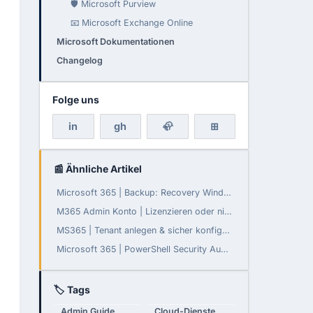
🛡️ Microsoft Purview
📧 Microsoft Exchange Online
Microsoft Dokumentationen
Changelog
Folge uns
in
gh
🦣
⊞
📰 Ähnliche Artikel
Microsoft 365 | Backup: Recovery Window konfigurierbar
M365 Admin Konto | Lizenzieren oder nicht?
MS365 | Tenant anlegen & sicher konfigurieren
Microsoft 365 | PowerShell Security Audit - Teil 3: Daten-Governance, Compliance und Monitoring
🏷 Tags
Admin Guide
Cloud-Dienste