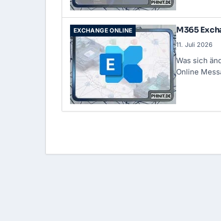
M365 Excha
EXCHANGE ONLINE
11. Juli 2026
Was sich änd
Online
Messa