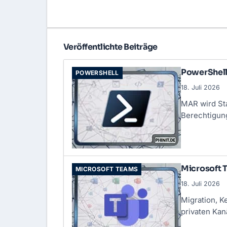
Veröffentlichte Beiträge
PowerShell 
POWERSHELL
18. Juli 2026
MAR wird St
Berechtigun
Microsoft T
MICROSOFT TEAMS
18. Juli 2026
Migration, K
privaten Kan