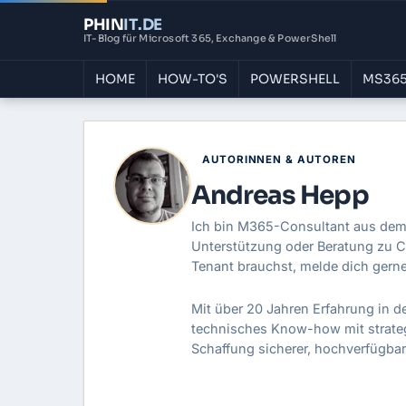
PHIN
IT
.DE
IT-Blog für Microsoft 365, Exchange & PowerShell
HOME
HOW-TO'S
POWERSHELL
MS365
AUTORINNEN & AUTOREN
Andreas Hepp
Ich bin M365-Consultant aus de
Unterstützung oder Beratung zu C
Tenant brauchst, melde dich gerne
Mit über 20 Jahren Erfahrung in der
technisches Know-how mit strateg
Schaffung sicherer, hochverfügbare