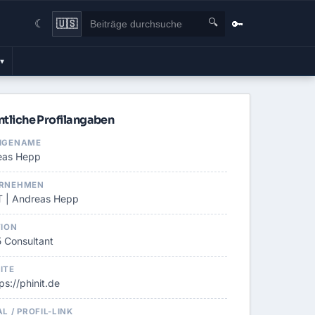
🔍
🔑
🇺🇸
☾
▾
ntliche Profilangaben
IGENAME
eas Hepp
RNEHMEN
T | Andreas Hepp
TION
 Consultant
ITE
ps://phinit.de
L / PROFIL-LINK