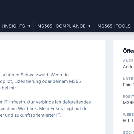
 | INSIGHTS
MS365 | COMPLIANCE
MS365 | TOOLS
▾
▾
Öffe
ANZE
Andr
m schönen Schwarzwald. Wenn du
UNTE
opilot, Lizenzierung oder deinem M365-
PhinI
 bei mir.
POSI
 IT-Infrastruktur verbinde ich tiefgreifendes
M365
ischem Weitblick. Mein Fokus liegt auf der
r und zukunftsorientierter IT.
WEBS
🌐
htt
SOCIA