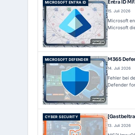
Entra ID M
MICROSOFT ENTRA ID
15. Juli 2026
Microsoft en
Microsoft d
M365 Defen
MICROSOFT DEFENDER
14. Juli 2026
Fehler bei d
Defender fo
[Gastbeitra
CYBER SECURITY
13. Juli 2026