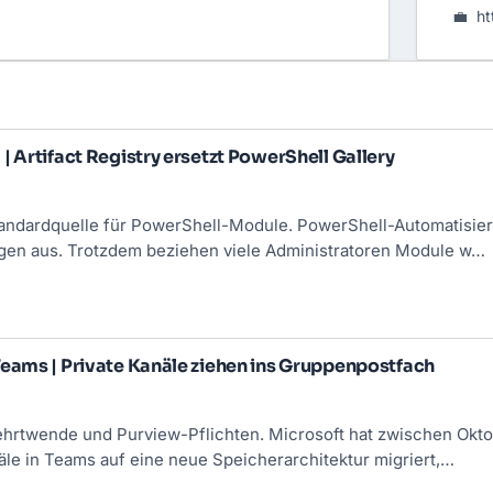
💼
ht
| Artifact Registry ersetzt PowerShell Gallery
andardquelle für PowerShell-Module. PowerShell-Automatisier
gen aus. Trotzdem beziehen viele Administratoren Module w…
eams | Private Kanäle ziehen ins Gruppenpostfach
ehrtwende und Purview-Pflichten. Microsoft hat zwischen Okt
äle in Teams auf eine neue Speicherarchitektur migriert,…