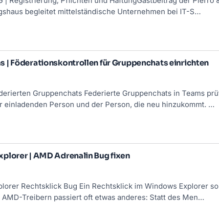
 Registrierung, Pflichten und HaftungGastbeitrag der Pierro &
gshaus begleitet mittelständische Unternehmen bei IT-S…
 | Föderationskontrollen für Gruppenchats einrichten
derierten Gruppenchats Federierte Gruppenchats in Teams prü
r einladenden Person und der Person, die neu hinzukommt. …
plorer | AMD Adrenalin Bug fixen
orer Rechtsklick Bug Ein Rechtsklick im Windows Explorer so
n AMD-Treibern passiert oft etwas anderes: Statt des Men…