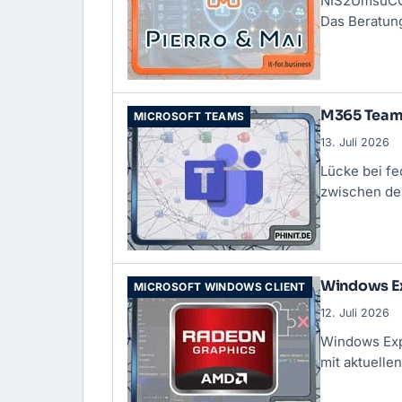
NIS2UmsuCG |
Das Beratun
M365 Teams
MICROSOFT TEAMS
13. Juli 2026
Lücke bei fe
zwischen de
Windows Ex
MICROSOFT WINDOWS CLIENT
12. Juli 2026
Windows Expl
mit aktuelle