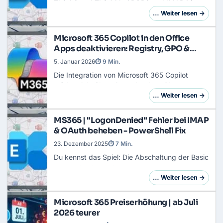
TLS 1.0 und TLS 1.1 bei POP3 und IMAP4 in
Exchange Online
. Wer veraltete Mail-Clients
… Weiter lesen →
oder Hardware-Devices am Postfach hängen
hat, so…
Microsoft 365 Copilot in den Office
Apps deaktivieren: Registry, GPO &
Intune
5. Januar 2026
⏱ 9 Min.
Die Integration von Microsoft 365 Copilot
erfolgt nicht über einen einzelnen "Aus-
Schalter", sondern ist tief in der DNA der
… Weiter lesen →
Office-Anwendungen verankert. Ein
Administrator, der h…
MS365 | "LogonDenied" Fehler bei IMAP
& OAuth beheben - PowerShell Fix
23. Dezember 2025
⏱ 7 Min.
Du kennst das Spiel: Die Abschaltung der Basic
Authentication zwingt uns alle zum Handeln.
Dein DMS, Ticketsystem oder Archiv soll
… Weiter lesen →
endlich per OAuth2 auf
Exchange Online
zugreifen…
Microsoft 365 Preiserhöhung | ab Juli
2026 teurer