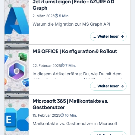
Jetzt umsteigen | Ende - AZURE AD
Graph
2. März 2025
⏱ 5 Min.
Warum die Migration zur MS Graph API
unumgänglich ist!Die Welt der Cloud-Dienste
und der Identitätsverwaltung ist im ständigen
… Weiter lesen →
Wandel. Microsoft hat angekündigt, dass die
Azure AD…
MS OFFICE | Konfiguration & Rollout
22. Februar 2025
⏱ 7 Min.
In diesem Artikel erfährst Du, wie Du mit dem
Office-Bereitstellungstool (ODT) von Microsoft
365 Apps effizient, flexibel und individuell auf
… Weiter lesen →
den Rechnern in Deiner Organisation i…
Microsoft 365 | Mailkontakte vs.
Gastbenutzer
15. Februar 2025
⏱ 10 Min.
Mailkontakte vs. Gastbenutzer in Microsoft
365Externe Partner tauchen in jedem