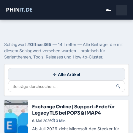
PHIN
IT
.DE
🔑
Home
›
Blog
›
Office 365
Tag: Office 365
Schlagwort
#Office 365
— 14 Treffer — Alle Beiträge, die mit
diesem Schlagwort versehen wurden – praktisch für
Serienthemen, Tools, Releases und How-to-Cluster.
← Alle Artikel
🔍
Exchange Online | Support-Ende für
Legacy TLS bei POP3 & IMAP4
6. Mai 2026
⏱ 3 Min.
Ab Juli 2026 zieht Microsoft den Stecker für